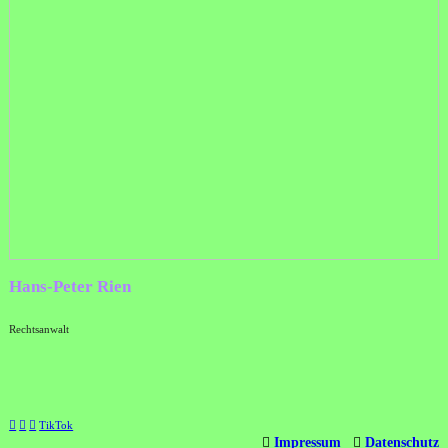
Hans-Peter Rien
Rechtsanwalt
︎
︎
︎
TikTok
︎
Impressum
︎
Datenschutz